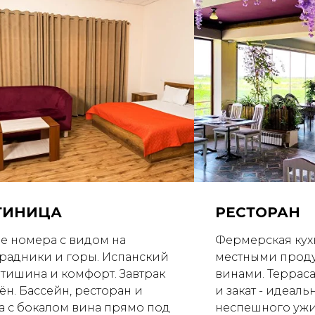
ТИНИЦА
РЕСТОРАН
е номера с видом на
Фермерская кух
радники и горы. Испанский
местными прод
, тишина и комфорт. Завтрак
винами. Терраса
ён. Бассейн, ресторан и
и закат - идеаль
а с бокалом вина прямо под
неспешного ужи