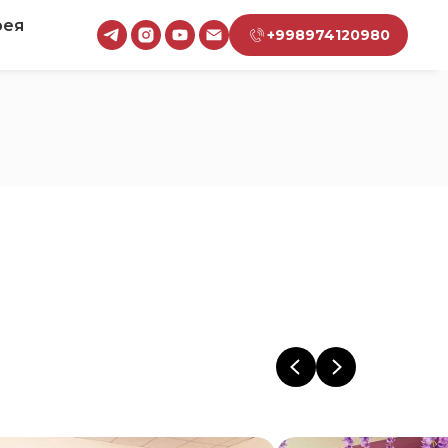
рея
+998974120980