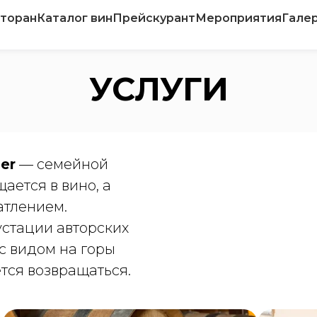
торан
Каталог вин
Прейскурант
Мероприятия
Гале
УСЛУГИ
er
— семейной
ается в вино, а
атлением.
устации авторских
 с видом на горы
ется возвращаться.