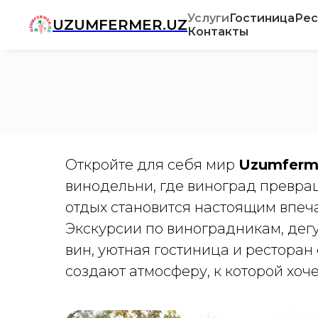
Услуги
Гостиница
Рес
UZUMFERMER.UZ
Контакты
Откройте для себя мир
Uzumferm
винодельни, где виноград превращ
отдых становится настоящим впеч
Экскурсии по виноградникам, дег
вин, уютная гостиница и ресторан
создают атмосферу, к которой хоч