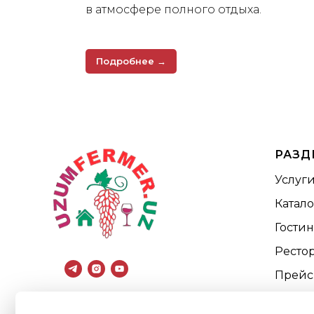
в атмосфере полного отдыха.
Подробнее →
РАЗД
Услуг
Катало
Гости
Ресто
Прейс
Мероп
Населённый пункт Каттасув,