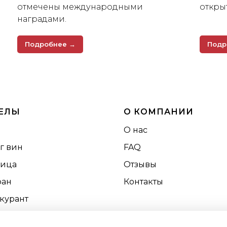
отмечены международными
откры
наградами.
Подробнее →
Подр
ЕЛЫ
О КОМПАНИИ
и
О нас
г вин
FAQ
ница
Отзывы
ран
Контакты
курант
риятия