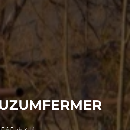
 UZUMFERMER
одельни и