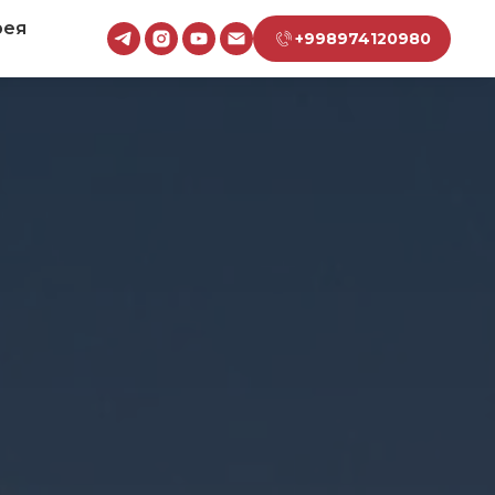
рея
+998974120980