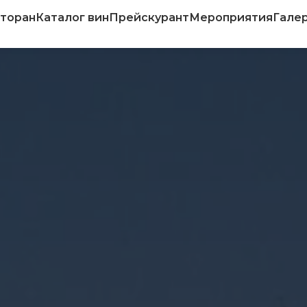
торан
Каталог вин
Прейскурант
Мероприятия
Гале