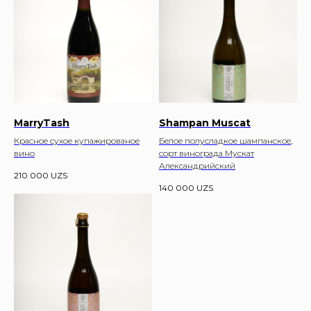
MarryTash
Shampan Muscat
Красное сухое купажированое
Белое полусладкое шампанское,
вино
сорт винограда Мускат
Александрийский
210 000
UZS
140 000
UZS