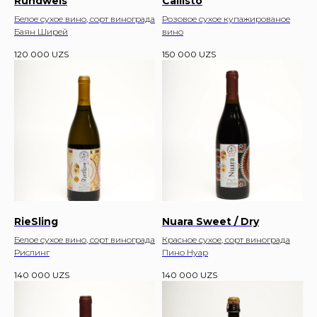
Rundweis
Callisto
Белое сухое вино, сорт винограда
Розовое сухое купажированое
Баян Ширей
вино
120 000
UZS
150 000
UZS
RieSling
Nuara Sweet / Dry
Белое сухое вино, сорт винограда
Красное сухое, сорт винограда
Рислинг
Пино Нуар
140 000
UZS
140 000
UZS