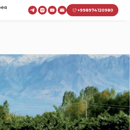
рея
+998974120980
И