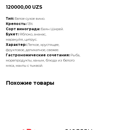
120000,00
UZS
Тип:
Белое сухое вино.
Крепость:
13%
Сорт винограда:
Баян Ширей.
Букет:
Яблоко, ананас,
маракуйя, цитрус.
Характер:
Легкое, хрустящее,
фруктовое, деликатное, свежее.
Гастрономические сочетания:
Рыба,
морепродукты, ханым, блюда из белого
мяса, манты с тыквой.
Похожие товары