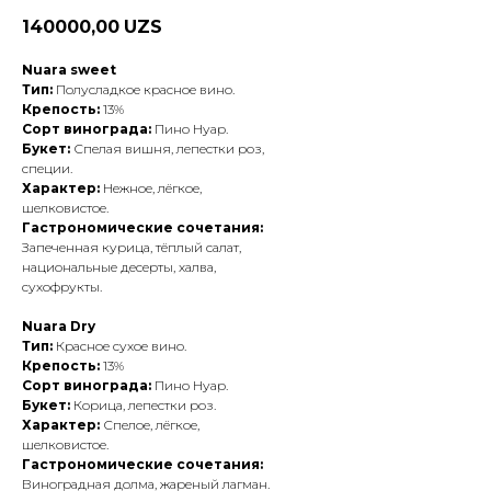
140000,00
UZS
Nuara sweet
Тип:
Полусладкое красное вино.
Крепость:
13%
Сорт винограда:
Пино Нуар.
Букет:
Спелая вишня, лепестки роз,
специи.
Характер:
Нежное, лёгкое,
шелковистое.
Гастрономические сочетания:
Запеченная курица, тёплый салат,
национальные десерты, халва,
сухофрукты.
Nuara Dry
Тип:
Красное сухое вино.
Крепость:
13%
Сорт винограда:
Пино Нуар.
Букет:
Корица, лепестки роз.
Характер:
Спелое, лёгкое,
шелковистое.
Гастрономические сочетания:
Виноградная долма, жареный лагман.