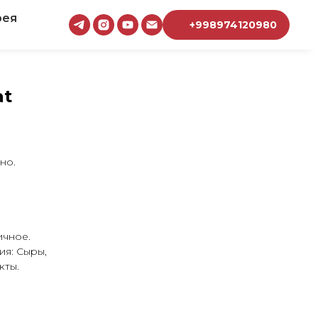
рея
+998974120980
at
но.
ичное.
ия: Сыры,
кты.