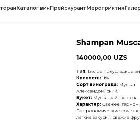
торан
Каталог вин
Прейскурант
Мероприятия
Гале
Shampan Musc
140000,00
UZS
Тип:
Белое полусладкое ви
Крепость:
11%
Сорт винограда:
Мускат
Александрийский.
Букет:
Муска, чайная роза.
Характер:
Свежее, гармон
Гастрономические сочетан
лёгкие закуски, свежие фру