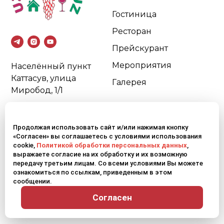
Гостиница
Ресторан
Прейскурант
Мероприятия
Населённый пункт
Каттасув, улица
Галерея
Миробод, 1/1
О КОМПАНИИ
КОНТАКТЫ
Продолжая использовать сайт и/или нажимая кнопку
О нас
+998 97 412 09 80
«Согласен» вы соглашаетесь с условиями использования
cookie,
Политикой обработки персональных данных
,
FAQ
reception@uzumfermer
выражаете согласие на их обработку и их возможную
.uz
передачу третьим лицам. Со всеми условиями Вы можете
Отзывы
ознакомиться по ссылкам, приведенным в этом
сообщении.
Контакты
Обратный звонок
Согласен