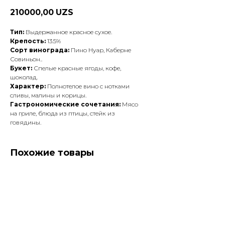
210000,00
UZS
Тип:
Выдержанное красное сухое.
Крепость:
13.5%
Сорт винограда:
Пино Нуар, Каберне
Совиньон..
Букет:
Спелые красные ягоды, кофе,
шоколад.
Характер:
Полнотелое вино с нотками
сливы, малины и корицы.
Гастрономические сочетания:
Мясо
на гриле, блюда из птицы, стейк из
говядины.
Похожие товары